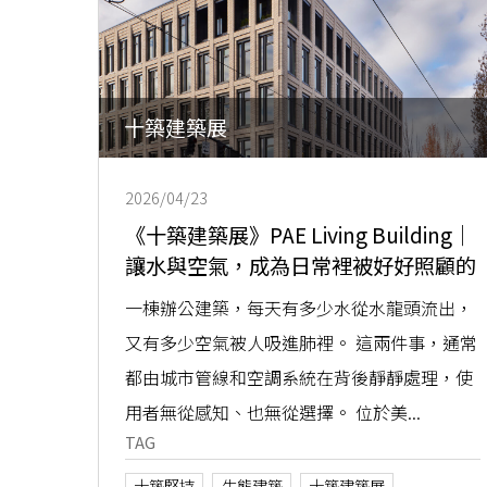
十築建築展
2026/04/23
《十築建築展》PAE Living Building｜
讓水與空氣，成為日常裡被好好照顧的
存在
一棟辦公建築，每天有多少水從水龍頭流出，
又有多少空氣被人吸進肺裡。 這兩件事，通常
都由城市管線和空調系統在背後靜靜處理，使
用者無從感知、也無從選擇。 位於美...
TAG
十築堅持
生態建築
十築建築展