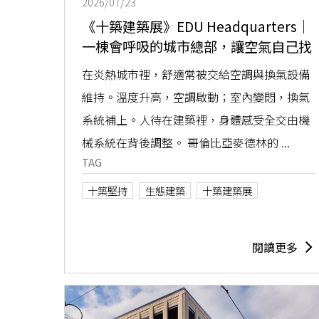
2026/07/23
《十築建築展》EDU Headquarters｜
一棟會呼吸的城市總部，讓空氣自己找
到路
在炎熱城市裡，舒適常被交給空調與換氣設備
維持。溫度升高，空調啟動；室內變悶，換氣
系統補上。人待在建築裡，身體感受全交由機
械系統在背後調整。 哥倫比亞麥德林的 ...
TAG
十築堅持
生態建築
十築建築展
閱讀更多