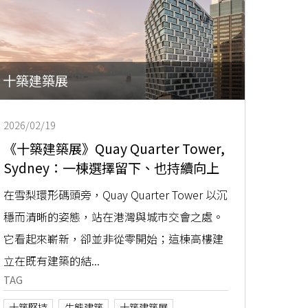
十築建築展
2026/02/19
《十築建築展》Quay Quarter Tower,
Sydney：一棟選擇留下、也持續向上
的城市高樓
在雪梨環形碼頭旁，Quay Quarter Tower 以沉
穩而清晰的姿態，站在港灣與城市交會之處。
它看起來嶄新，卻並非從零開始；這棟高樓建
立在既有建築的結...
TAG
十築堅持
生態建築
十築建築展