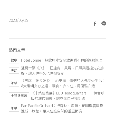
2023/06/19
熱門文章
Hotel Sonne：把飲用水安全放進看不見的管線管理
健康
遇見十築《八》｜把座向、風場、日照與溫控先安排
專訪
好，讓人住得久也住得安定
《五感十築 X GQ》此心安處｜懂選的人先享受生活！
永續
8大編輯安心之選，讓食、衣、住、用優雅升級
《十築建築展》EDU Headquarters｜一棟會呼
十築建築展
吸的城市總部，讓空氣自己找到路
Pan Pacific Orchard：把森林、海灘、花園與雲層疊
永續
進城市旅館，讓人住進自然的垂直節奏