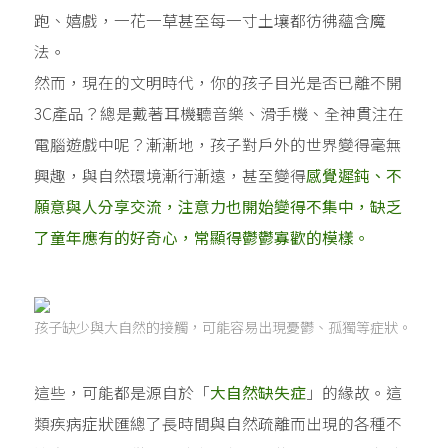
跑、嬉戲，一花一草甚至每一寸土壤都彷彿蘊含魔
法。
然而，現在的文明時代，你的孩子目光是否已離不開
3C產品？總是戴著耳機聽音樂、滑手機、全神貫注在
電腦遊戲中呢？漸漸地，孩子對戶外的世界變得毫無
興趣，與自然環境漸行漸遠，甚至變得
感覺遲鈍、不
願意與人分享交流，注意力也開始變得不集中，缺乏
了童年應有的好奇心，常顯得鬱鬱寡歡的模樣。
孩子缺少與大自然的接觸，可能容易出現憂鬱、孤獨等症狀。
這些，可能都是源自於「
大自然缺失症
」的緣故。這
類疾病症狀匯總了長時間與自然疏離而出現的各種不