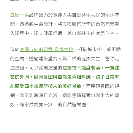
五感十築
品牌致力於實踐人與自然共生共好的生活空
間，透過親生命設計，將五種感官所需的自然元素帶
入建築中，建立健康舒適、與自然共生的宜居住宅。
位於
宜蘭五結的建案-春悅大地
，打破城市中一成不變
的空間，透過建築重拾人與自然的溫柔共生。當你走
進這裡，可以發現這邊的
建築物不過度裝潢，一覽建
築的外圍，周圍農田與自然景色相呼應，孩子日常就
能感受四季遞嬗所帶來的美好景致。
而屋頂農園的規
劃，除了能曬曬日光浴，還能盡情探索自然生命的奧
妙，讓家成為獨一無二的自然遊樂園。