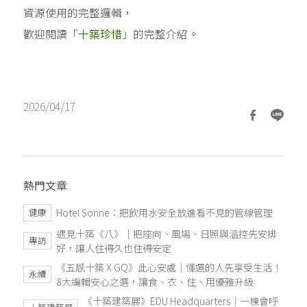
資源使用的完整邏輯，
。
歡迎閱讀「
十築珍惜
」的完整介紹
2026/04/17
熱門文章
Hotel Sonne：把飲用水安全放進看不見的管線管理
健康
遇見十築《八》｜把座向、風場、日照與溫控先安排
專訪
好，讓人住得久也住得安定
《五感十築 X GQ》此心安處｜懂選的人先享受生活！
永續
8大編輯安心之選，讓食、衣、住、用優雅升級
《十築建築展》EDU Headquarters｜一棟會呼