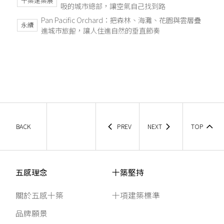
十築建築展
吸的城市總部，讓空氣自己找到路
Pan Pacific Orchard：把森林、海灘、花園與雲層疊
永續
進城市旅館，讓人住進自然的垂直節奏
BACK
PREV
NEXT
TOP
五感理念
十築堅持
關於五感十築
十項建築標準
品牌願景