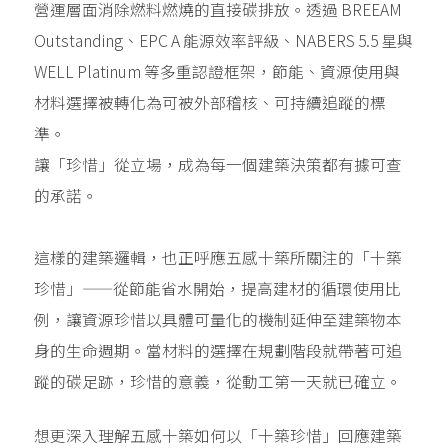
營運層面消除燃料燃燒的直接碳排放。透過 BREEAM
Outstanding、EPC A 能源效率評級、NABERS 5.5 星與
WELL Platinum 等多重認證框架，節能、資源使用與
材料選擇被轉化為可被外部稽核、可持續追蹤的標
準。
讓「珍惜」從立場，成為每一個建築決策都有據可查
的承諾。
這樣的建築邏輯，也正呼應五感十築所關注的「十築
珍惜」——從節能省水開始，提高建材的循環使用比
例，讓資源珍惜以具體可量化的機制延伸至建築物本
身的生命週期。當材料的選擇在規劃階段就帶著可追
蹤的碳足跡，珍惜的意義，從動工第一天就已確立。
想更深入理解五感十築如何以「十築珍惜」回應建築