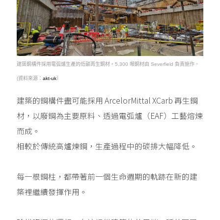
建築鋼構件採用電弧爐生產的低碳再生鋼材，5,300 噸鋼材由 Severfield 負責施作。
(資料來源：
akt-uk
）
建築的鋼構件盡可能採用 ArcelorMittal XCarb 再生鋼
材，以廢鋼為主要原料、透過電弧爐（EAF）工藝熔煉
而成。
相較於傳統高爐煉鋼，生產過程中的碳排大幅降低。
每一根鋼柱，都帶著前一個生命週期的軌跡在新的建
築裡繼續發揮作用。