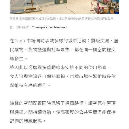
層層屋頂結構與深檐形成穩定的陰影，讓炎熱氣候中的日常活動依然保持輕鬆與自
在。 (資料來源：
Chroniques d'architecture
）
在Ganhi 市場同時承載多樣的城市活動：攤販交易、居
民購物、貨物搬運與社區聚集，都在同一個空間裡交
織發生。
築因此以分層與多重動線來安排不同的使用節奏，
使人流與物流各自保持順暢，也讓市場在繁忙時段依
然維持有序的運作。
這樣的空間配置同時保留了通風路徑，讓空氣在屋頂
與通道之間持續流動，使高密度的公共空間仍能保持
舒適的體感狀態。