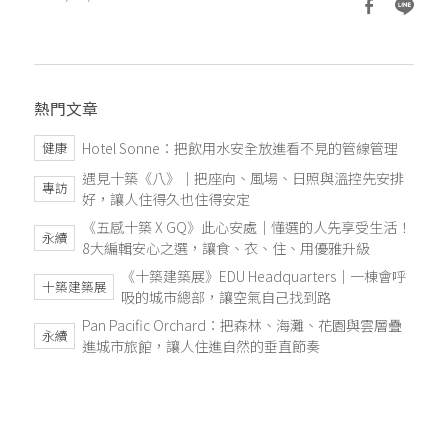
熱門文章
Hotel Sonne：把飲用水安全放進看不見的管線管理
健康
遇見十築《八》｜把座向、風場、日照與溫控先安排
專訪
好，讓人住得久也住得安定
《五感十築 X GQ》此心安處｜懂選的人先享受生活！
永續
8大編輯安心之選，讓食、衣、住、用優雅升級
《十築建築展》EDU Headquarters｜一棟會呼
十築建築展
吸的城市總部，讓空氣自己找到路
Pan Pacific Orchard：把森林、海灘、花園與雲層疊
永續
進城市旅館，讓人住進自然的垂直節奏