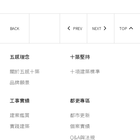
BACK
PREV
NEXT
TOP
五感理念
十築堅持
關於五感十築
十項建築標準
品牌願景
工事實績
都更專區
建案鑑賞
都市更新
實踐建築
個案實績
Q&A與法規