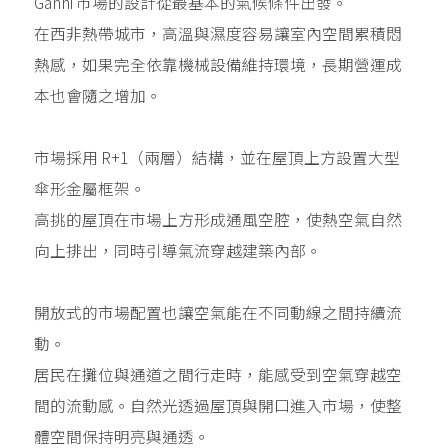
Ganhi 市場的設計從最基本的氣候條件出發。
在西非熱帶城市，高溫與濕度容易讓室內空間累積悶
熱感，如果完全依靠機械設備維持環境，長期營運成
本也會隨之增加。
市場採用 R+1（兩層）結構，並在屋頂上方設置大型
傘形金屬框架。
高挑的屋頂在市場上方形成通風空腔，使熱空氣自然
向上排出，同時引導氣流穿越建築內部。
開放式的市場配置也讓空氣能在不同動線之間持續流
動。
居民在攤位與通道之間行走時，能感受到空氣穿越空
間的流動感。自然光透過屋頂與開口進入市場，使整
體空間保持明亮與通透。