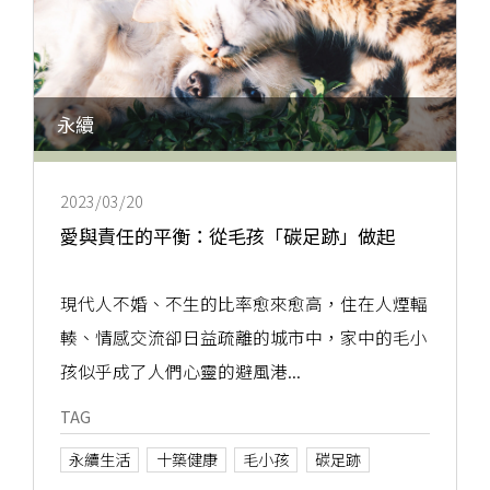
永續
2023/03/20
愛與責任的平衡：從毛孩「碳足跡」做起
現代人不婚、不生的比率愈來愈高，住在人煙輻
輳、情感交流卻日益疏離的城市中，家中的毛小
孩似乎成了人們心靈的避風港...
TAG
永續生活
十築健康
毛小孩
碳足跡