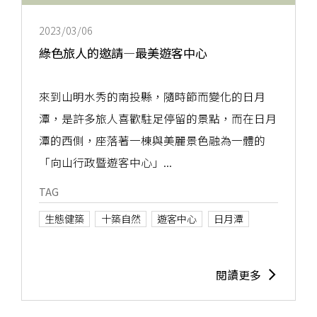
2023/03/06
綠色旅人的邀請—最美遊客中心
來到山明水秀的南投縣，隨時節而變化的日月
潭，是許多旅人喜歡駐足停留的景點，而在日月
潭的西側，座落著一棟與美麗景色融為一體的
「向山行政暨遊客中心」...
TAG
生態健築
十築自然
遊客中心
日月潭
閱讀更多