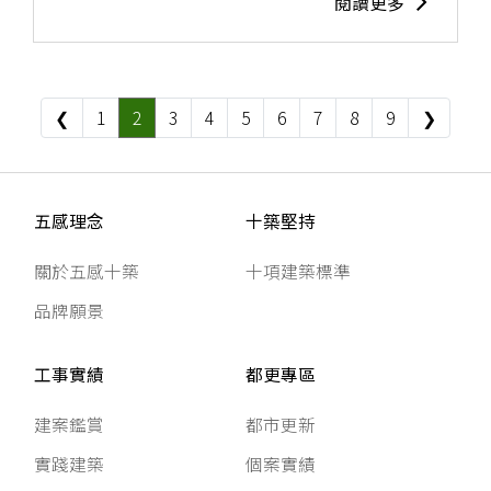
閱讀更多
❮
1
2
3
4
5
6
7
8
9
❯
五感理念
十築堅持
關於五感十築
十項建築標準
品牌願景
工事實績
都更專區
建案鑑賞
都市更新
實踐建築
個案實績