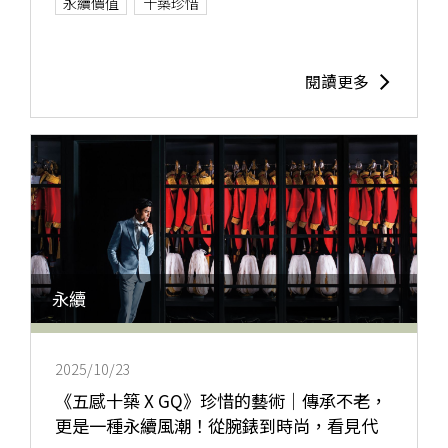
永續價值
十築珍惜
閱讀更多
永續
2025/10/23
《五感十築 X GQ》珍惜的藝術｜傳承不老，
更是一種永續風潮！從腕錶到時尚，看見代