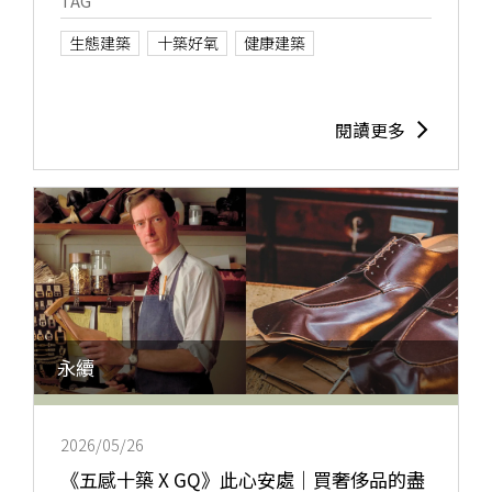
TAG
生態建築
十築好氧
健康建築
閱讀更多
永續
2026/05/26
《五感十築 X GQ》此心安處｜買奢侈品的盡