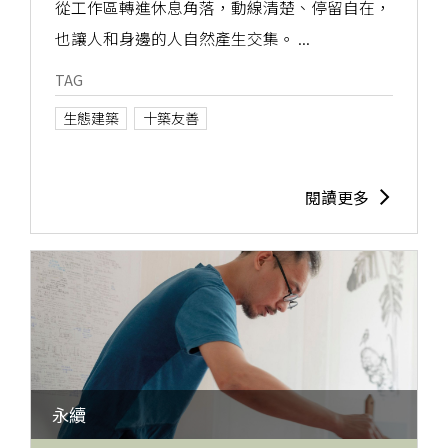
從工作區轉進休息角落，動線清楚、停留自在，
也讓人和身邊的人自然產生交集。 ...
TAG
生態建築
十築友善
閱讀更多
永續