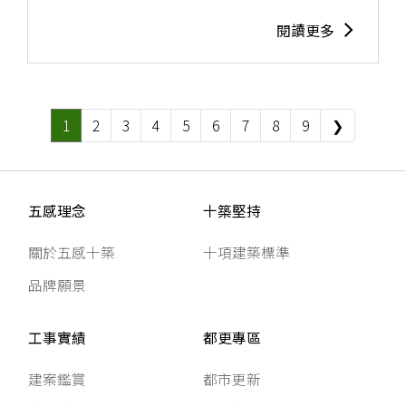
閱讀更多
1
2
3
4
5
6
7
8
9
❯
五感理念
十築堅持
關於五感十築
十項建築標準
品牌願景
工事實績
都更專區
建案鑑賞
都市更新