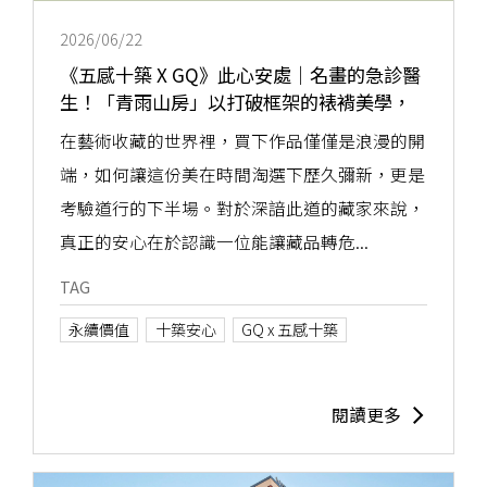
2026/06/22
《五感十築 X GQ》此心安處｜名畫的急診醫
生！「青雨山房」以打破框架的裱褙美學，
成為藏家最安心的託付終點
在藝術收藏的世界裡，買下作品僅僅是浪漫的開
端，如何讓這份美在時間淘選下歷久彌新，更是
考驗道行的下半場。對於深諳此道的藏家來說，
真正的安心在於認識一位能讓藏品轉危...
TAG
永續價值
十築安心
GQ x 五感十築
閱讀更多